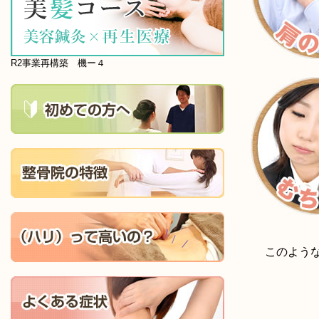
R2事業再構築 機ー４
このよう