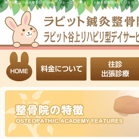
神戸市北区の鍼灸整骨院｜リハビリトレーニング｜ラビット鍼灸整骨院｜ラビット谷上