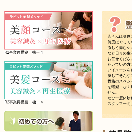
皆さんは身体
何度ほぐして
激しく痛むケ
R2事業再構築 機ー４
など日々の生
お任せくださ
たいていの方
いイメージを
決してそんな
骨格のスペシ
を軽減・なく
せん。
ぜひ一度体験
R2事業再構築 機ー４
スタッフ一同