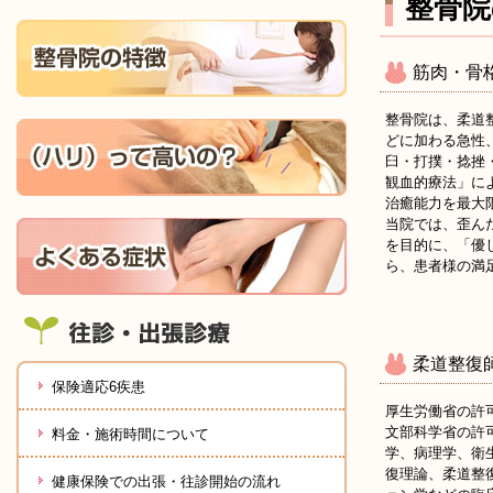
整骨院
筋肉・骨
整骨院は、柔道
どに加わる急性
臼・打撲・捻挫
観血的療法」に
治癒能力を最大
当院では、歪ん
を目的に、「優
ら、患者様の満
柔道整復
保険適応6疾患
厚生労働省の許
文部科学省の許
料金・施術時間について
学、病理学、衛
復理論、柔道整
健康保険での出張・往診開始の流れ