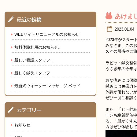
あけま
2023.01.04
WEBサイトリニューアルのお知らせ
2023年がスター
みなさま、この
無料体験利用のお知らせ。
久々の帰省やご
新しい看護スタッフ！
ラビット鍼灸整
うさぎ年の今年
新しく鍼灸スタッフ
急な痛みには保
最新式ウォーター マッサ－ジ ベッド
鍼灸には免疫力
体調が優れない
ぜひ一度ご相談
また、「ヒト幹
ーンも絶賛開催
る」「肌がくす
お知らせ
方はぜひ体験し