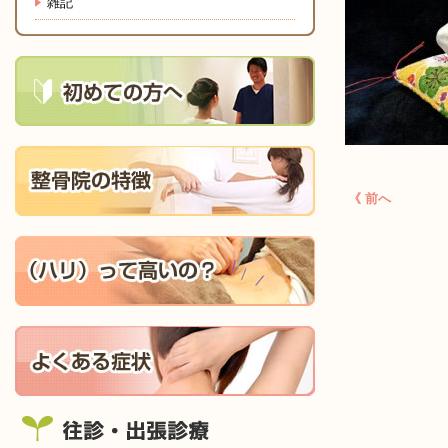
雑記
《 前へ