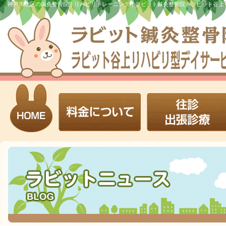
神戸市北区の鍼灸整骨院｜リハビリトレーニング｜ラビット鍼灸整骨院｜ラビット谷上