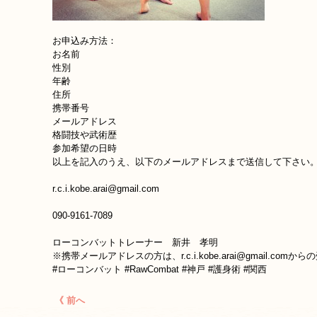
お申込み方法：
お名前
性別
年齢
住所
携帯番号
メールアドレス
格闘技や武術歴
参加希望の日時
以上を記入のうえ、以下のメールアドレスまで送信して下さい
r.c.i.kobe.arai@gmail.com
090-9161-7089
ローコンバットトレーナー 新井 孝明
※携帯メールアドレスの方は、r.c.i.kobe.arai@gmail.c
#ローコンバット #RawCombat #神戸 #護身術 #関西
《 前へ