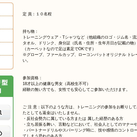
定 員：１０名程
持ち物：
トレーニングウェア・Tシャツなど（他組織のロゴ・ジム名・流
タオル、ドリンク、身分証（氏名・住所・生年月日が記載の物
（カーペットなので足は素足でOKです）
※グローブ、ファールカップ、ローコンバットオリジナル トレ
い。
参加資格：
18才以上の健康な男女（高校生不可）
経験の無い方でも、女性でも安心してご参加いただけます。
ご 注 意：以下のような方は、トレーニングの参加をお断りし
たとしても返金はいたしません。
・反社会勢力に属している方または 属した経歴のある方
・立ち居振る舞い、言動などにおいて、社会人としてのマナー
・パートナードリルやスパーリング時に、技や感情のコントロ
てしまう恐れのある方