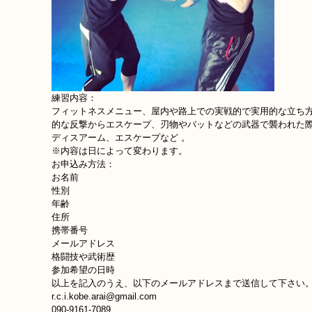
練習内容：
フィットネスメニュー、屋内や路上での実戦的で実用的な立ち
的な反撃からエスケープ、刃物やバットなどの武器で襲われた
ディスアーム、エスケープなど 。
※内容は日によって変わります。
お申込み方法：
お名前
性別
年齢
住所
携帯番号
メールアドレス
格闘技や武術歴
参加希望の日時
以上を記入のうえ、以下のメールアドレスまで送信して下さい
r.c.i.kobe.arai@gmail.com
090-9161-7089