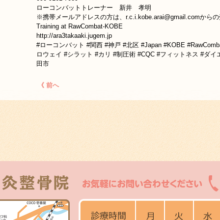
ローコンバットトレーナー 新井 孝明
※携帯メールアドレスの方は、r.c.i.kobe.arai@gmail.c
Training at RawCombat-KOBE
http://ara3takaaki.jugem.jp
#ローコンバット #関西 #神戸 #北区 #Japan #KOBE #RawCombat
ロウェイ #シラット #カリ #制圧術 #CQC #フィットネス #ダイエ
田市
《 前へ