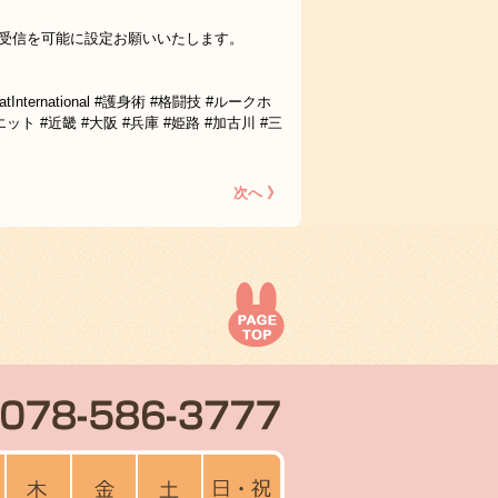
omからの受信を可能に設定お願いいたします。
International #護身術 #格闘技 #ルークホ
ット #近畿 #大阪 #兵庫 #姫路 #加古川 #三
次へ 》