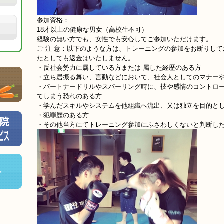
参加資格：
18才以上の健康な男女（高校生不可）
経験の無い方でも、女性でも安心してご参加いただけます。
ご 注 意：以下のような方は、トレーニングの参加をお断りし
たとしても返金はいたしません。
・反社会勢力に属している方または 属した経歴のある方
・立ち居振る舞い、言動などにおいて、社会人としてのマナー
・パートナードリルやスパーリング時に、技や感情のコントロ
てしまう恐れのある方
・学んだスキルやシステムを他組織へ流出、又は独立を目的と
・犯罪歴のある方
・その他当方にてトレーニング参加にふさわしくないと判断し