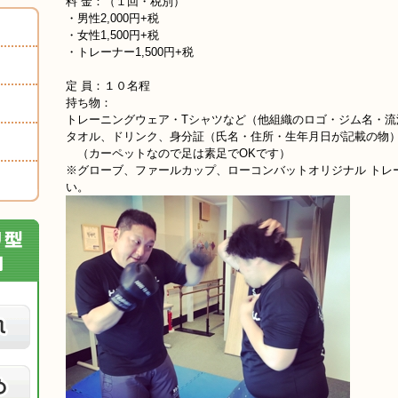
料 金：（１回・税別）
・男性2,000円+税
・女性1,500円+税
・トレーナー1,500円+税
定 員：１０名程
持ち物：
トレーニングウェア・Tシャツなど（他組織のロゴ・ジム名・流
タオル、ドリンク、身分証（氏名・住所・生年月日が記載の物
（カーペットなので足は素足でOKです）
※グローブ、ファールカップ、ローコンバットオリジナル トレ
い。