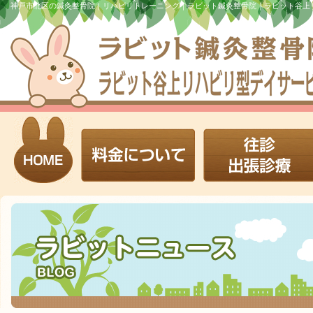
神戸市北区の鍼灸整骨院｜リハビリトレーニング｜ラビット鍼灸整骨院｜ラビット谷上