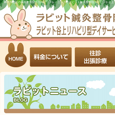
神戸市北区の鍼灸整骨院｜リハビリトレーニング｜ラビット鍼灸整骨院｜ラビット谷上