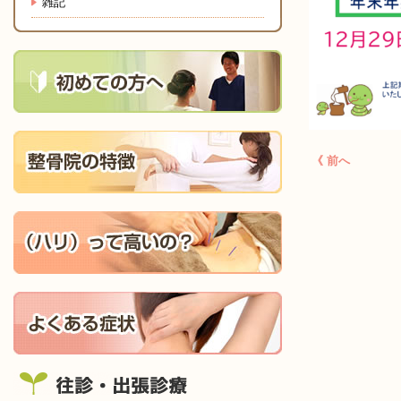
雑記
《 前へ