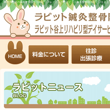
神戸市北区の鍼灸整骨院｜リハビリトレーニング｜ラビット鍼灸整骨院｜ラビット谷上