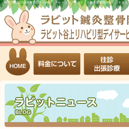
神戸市北区の鍼灸整骨院｜リハビリトレーニング｜ラビット鍼灸整骨院｜ラビット谷上