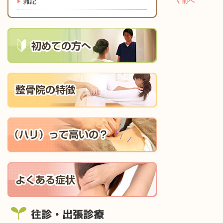
《 前へ
雑記