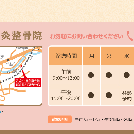
P
]
午前9時～12時・午後15時～20時